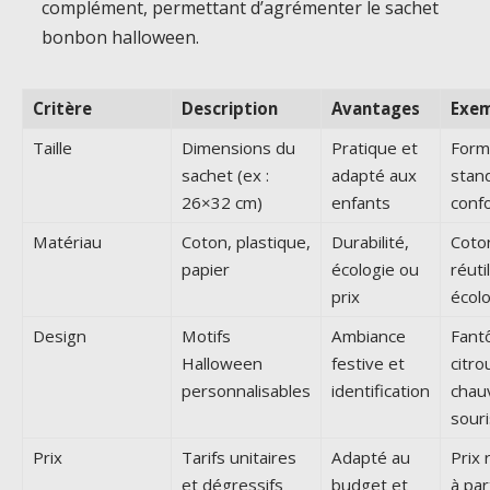
complément, permettant d’agrémenter le sachet
bonbon halloween.
Critère
Description
Avantages
Exem
Taille
Dimensions du
Pratique et
Form
sachet (ex :
adapté aux
stan
26×32 cm)
enfants
conf
Matériau
Coton, plastique,
Durabilité,
Coto
papier
écologie ou
réuti
prix
écol
Design
Motifs
Ambiance
Fant
Halloween
festive et
citrou
personnalisables
identification
chau
souri
Prix
Tarifs unitaires
Adapté au
Prix 
et dégressifs
budget et
à par