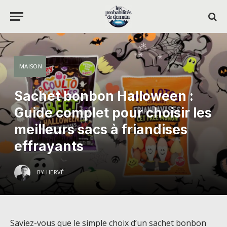
MAISON
Sachet bonbon Halloween :
Guide complet pour choisir les
meilleurs sacs à friandises
effrayants
BY
HERVÉ
Saviez-vous que le simple choix d’un sachet bonbon