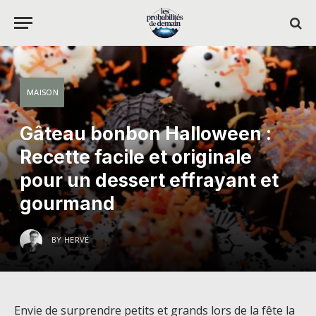
MAISON
Gâteau bonbon Halloween :
Recette facile et originale
pour un dessert effrayant et
gourmand
BY
HERVÉ
Envie de surprendre petits et grands lors de la fête la