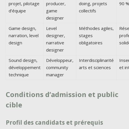
projet, pilotage
producer,
doing, projets
90 %
d’équipe
game
collectifs
designer
Game design,
Level
Méthodes agiles,
Rés
narration, level
designer,
stages
prof
design
narrative
obligatoires
soli
designer
Sound design,
Développeur,
Interdisciplinarité
Inser
développement
community
arts et sciences
et i
technique
manager
Conditions d’admission et public
cible
Profil des candidats et prérequis