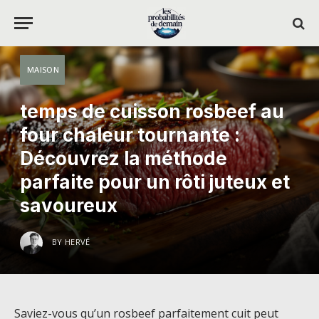
MAISON
temps de cuisson rosbeef au
four chaleur tournante :
Découvrez la méthode
parfaite pour un rôti juteux et
savoureux
BY
HERVÉ
Saviez-vous qu’un rosbeef parfaitement cuit peut