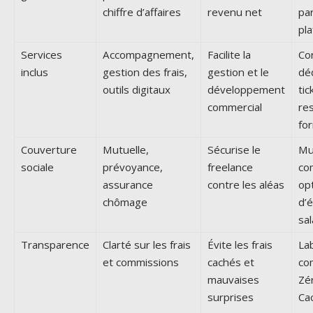
chiffre d’affaires
revenu net
par
pl
Services
Accompagnement,
Facilite la
Con
inclus
gestion des frais,
gestion et le
dé
outils digitaux
développement
tic
commercial
re
fo
Couverture
Mutuelle,
Sécurise le
Mu
sociale
prévoyance,
freelance
co
assurance
contre les aléas
op
chômage
d’
sal
Transparence
Clarté sur les frais
Évite les frais
La
et commissions
cachés et
co
mauvaises
Zér
surprises
Ca