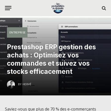
ENTREPRISE
Prestashop ERP gestion des
achats : Optimisez vos
commandes et suivez vos
stocks efficacement
BY
HERVÉ
Saviez-vous que plus de 70 % des e-commerçants