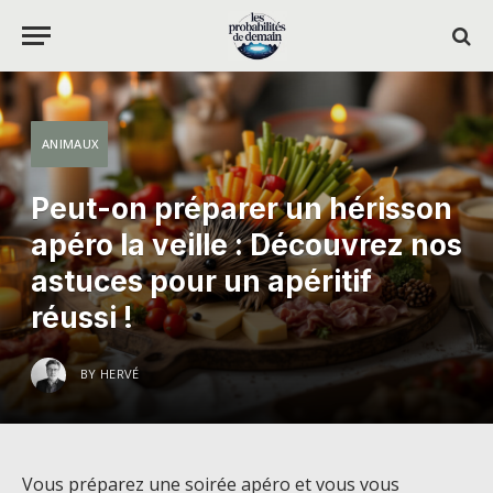
ANIMAUX
Peut-on préparer un hérisson
apéro la veille : Découvrez nos
astuces pour un apéritif
réussi !
BY
HERVÉ
Vous préparez une soirée apéro et vous vous