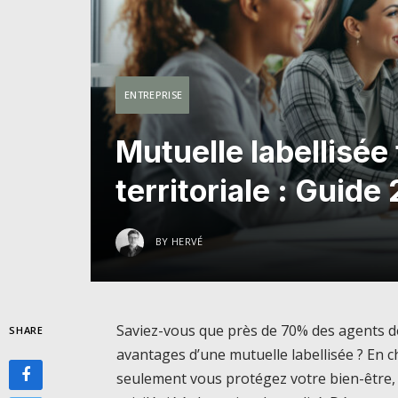
ENTREPRISE
Mutuelle labellisée
territoriale : Guid
BY
HERVÉ
Saviez-vous que près de 70% des agents de 
SHARE
avantages d’une mutuelle labellisée ? En 
seulement vous protégez votre bien-être,