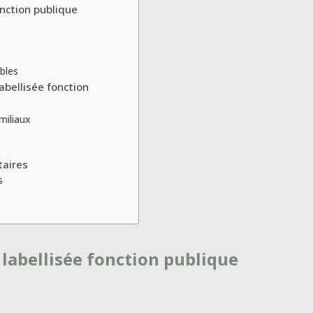
onction publique
ibles
abellisée fonction
miliaux
taires
s
 labellisée fonction publique