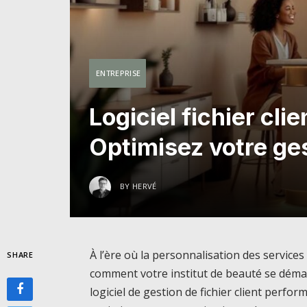
ENTREPRISE
Logiciel fichier clie
Optimisez votre ge
BY
HERVÉ
À l’ère où la personnalisation des services 
SHARE
comment votre institut de beauté se démar
logiciel de gestion de fichier client perfo