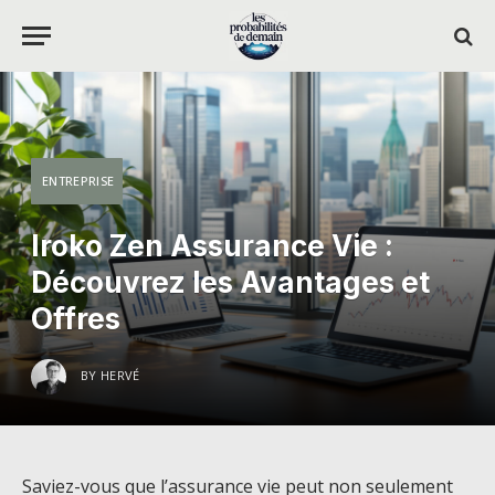
ENTREPRISE
Iroko Zen Assurance Vie :
Découvrez les Avantages et
Offres
BY
HERVÉ
Saviez-vous que l’assurance vie peut non seulement