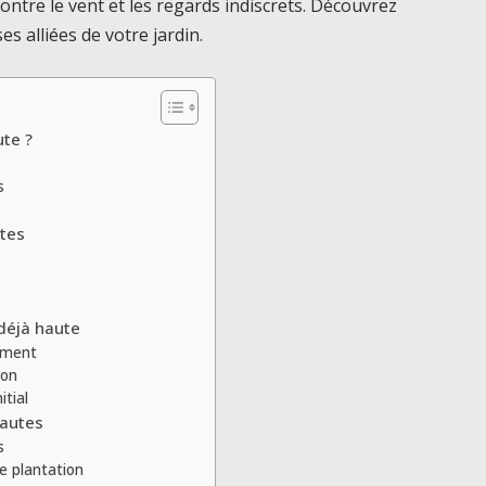
ontre le vent et les regards indiscrets. Découvrez
s alliées de votre jardin.
ute ?
s
utes
 déjà haute
cement
ion
itial
hautes
s
e plantation