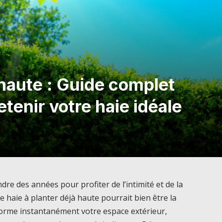
 haute : Guide complet
etenir votre haie idéale
dre des années pour profiter de l’intimité et de la
 haie à planter déjà haute pourrait bien être la
forme instantanément votre espace extérieur,