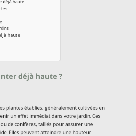
e déjà haute
utes
me
rdins
déjà haute
anter déjà haute ?
es plantes établies, généralement cultivées en
tenir un effet immédiat dans votre jardin. Ces
u de conifères, taillés pour assurer une
ide. Elles peuvent atteindre une hauteur