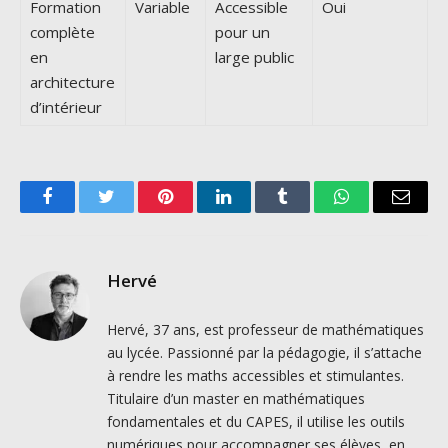
Formation
Variable
Accessible
Oui
complète
pour un
en
large public
architecture
d’intérieur
Facebook
Twitter
Pinterest
LinkedIn
Tumblr
WhatsApp
Email
Hervé
Hervé, 37 ans, est professeur de mathématiques
au lycée. Passionné par la pédagogie, il s’attache
à rendre les maths accessibles et stimulantes.
Titulaire d’un master en mathématiques
fondamentales et du CAPES, il utilise les outils
numériques pour accompagner ses élèves, en