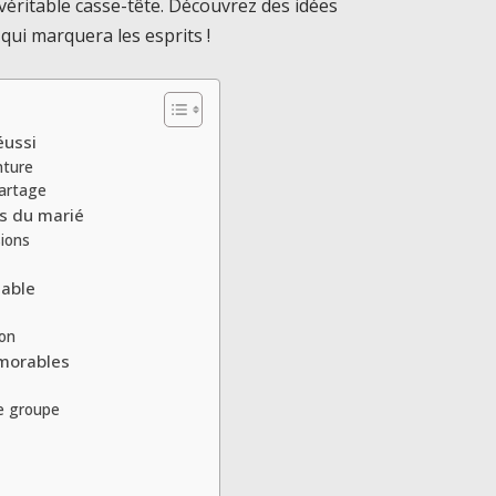
véritable casse-tête. Découvrez des idées
qui marquera les esprits !
éussi
nture
artage
ts du marié
sions
iable
ion
émorables
le groupe