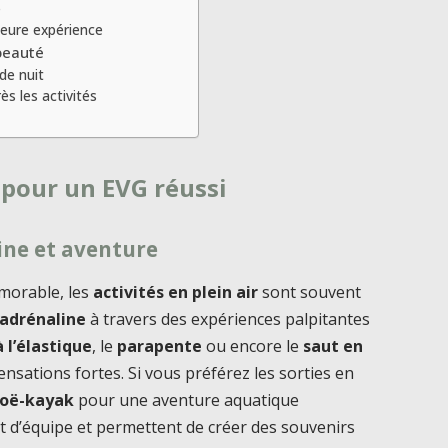
e
lleure expérience
 beauté
de nuit
s les activités
 pour un EVG réussi
line et aventure
morable, les
activités en plein air
sont souvent
adrénaline
à travers des expériences palpitantes
à l’élastique
, le
parapente
ou encore le
saut en
ensations fortes. Si vous préférez les sorties en
oë-kayak
pour une aventure aquatique
rit d’équipe et permettent de créer des souvenirs