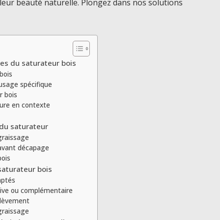
 leur beauté naturelle. Plongez dans nos solutions
ues du saturateur bois
bois
 usage spécifique
r bois
sure en contexte
 du saturateur
graissage
 avant décapage
bois
saturateur bois
aptés
ive ou complémentaire
nlèvement
graissage