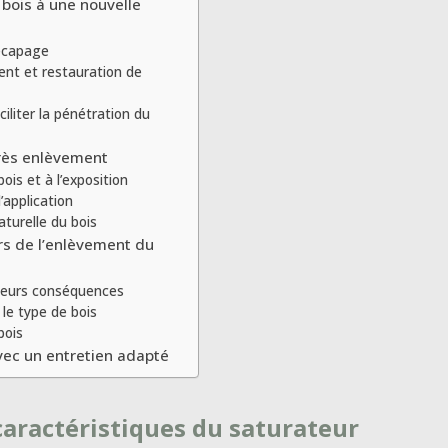
 bois à une nouvelle
écapage
nt et restauration de
ciliter la pénétration du
près enlèvement
is et à l’exposition
application
aturelle du bois
ors de l’enlèvement du
 leurs conséquences
 le type de bois
bois
vec un entretien adapté
caractéristiques du saturateur