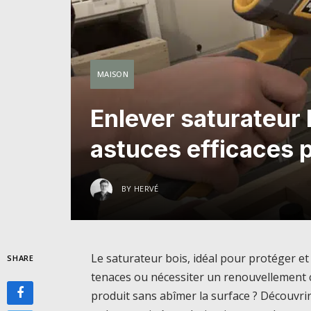
MAISON
Enlever saturateur 
astuces efficaces p
BY
HERVÉ
Le saturateur bois, idéal pour protéger et 
SHARE
tenaces ou nécessiter un renouvellement 
produit sans abîmer la surface ? Découvri