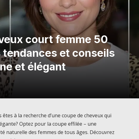
eveux court femme 50
s tendances et conseils
ne et élégant
s êtes à la recherche d’une coupe de cheveux qui
légante? Optez pour la coupe effilée – une
uté naturelle des femmes de tous âges. Découvrez