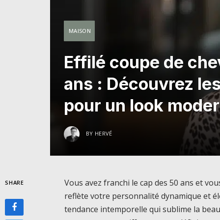
MAISON
Effilé coupe de ch
ans : Découvrez le
pour un look moder
BY
HERVÉ
Vous avez franchi le cap des 50 ans et vou
SHARE
reflète votre personnalité dynamique et é
tendance intemporelle qui sublime la bea