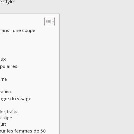
 style!
 ans : une coupe
eux
opulaires
erne
cation
logie du visage
es traits
a coupe
ourt
pour les femmes de 50