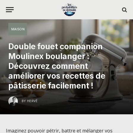
MAISON
Double fouet companion
Moulinex boulanger :
Découvrez comment
améliorer vos recettes de
pâtisserie facilement !
BY
HERVÉ
Imaginez pouvoir pétrir, battre et mélanger vos