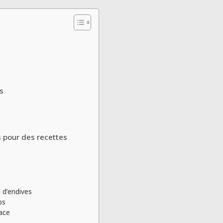
s
 pour des recettes
n d’endives
ps
cace