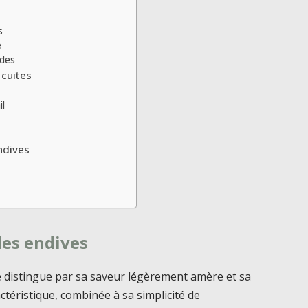
s
é
ndes
 cuites
il
endives
des endives
se distingue par sa saveur légèrement amère et sa
ctéristique, combinée à sa simplicité de