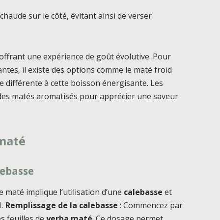
 chaude sur le côté, évitant ainsi de verser
 offrant une expérience de goût évolutive. Pour
antes, il existe des options comme le maté froid
e différente à cette boisson énergisante. Les
es matés aromatisés pour apprécier une saveur
 maté
lebasse
 maté implique l’utilisation d’une
calebasse
et
1.
Remplissage de la calebasse
: Commencez par
s feuilles de
yerba maté
. Ce dosage permet