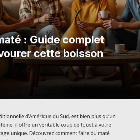
até : Guide complet
vourer cette boisson
ditionnelle d’Amérique du Sud, est bien plus qu’un
féine, il offre un véritable coup de fouet à votre
tage unique. Découvrez comment faire du maté