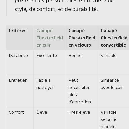
préférences personnelles en matière de
style, de confort, et de durabilité.
Critères
Canapé
Canapé
Canapé
Chesterfield
Chesterfield
Chesterfield
en cuir
en velours
convertible
Durabilité
Excellente
Bonne
Variable
Entretien
Facile à
Peut
Similarité
nettoyer
nécessiter
avec le cuir
plus
d’entretien
Confort
Élevé
Très élevé
Variable
selon le
modèle