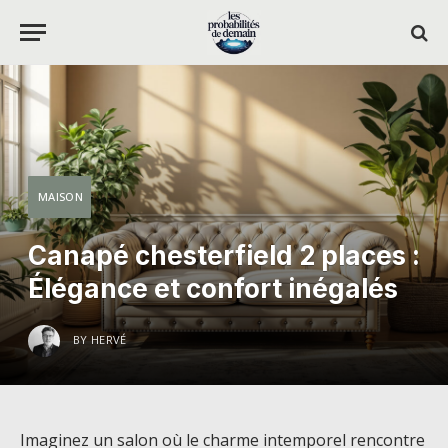
MAISON
Canapé chesterfield 2 places :
Élégance et confort inégalés
BY
HERVÉ
Imaginez un salon où le charme intemporel rencontre